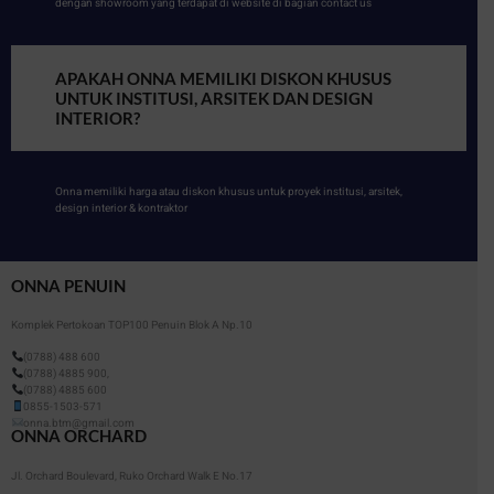
dengan showroom yang terdapat di website di bagian contact us
APAKAH ONNA MEMILIKI DISKON KHUSUS
UNTUK INSTITUSI, ARSITEK DAN DESIGN
INTERIOR?
Onna memiliki harga atau diskon khusus untuk proyek institusi, arsitek,
design interior & kontraktor
ONNA PENUIN
Komplek Pertokoan TOP100 Penuin Blok A Np.10
(0788) 488 600
(0788) 4885 900,
(0788) 4885 600
0855-1503-571
onna.btm@gmail.com
ONNA ORCHARD
Jl. Orchard Boulevard, Ruko Orchard Walk E No.17