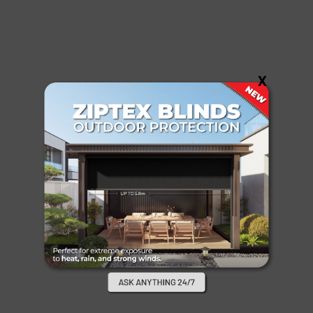
BATAM
X
WINDOW
FASHION
BLINDS - CURTAIN - INSECT SCREEN-
PARTITION - WALLPAPER
OUR COLLECTION
CONTACT US