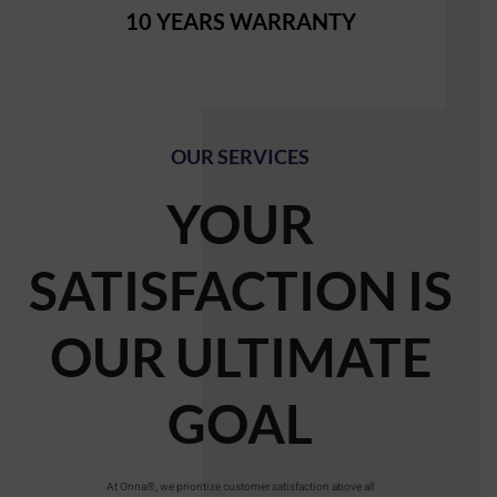
10 YEARS WARRANTY
OUR SERVICES
YOUR
SATISFACTION IS
OUR ULTIMATE
GOAL
At Onna®, we prioritize customer satisfaction above all